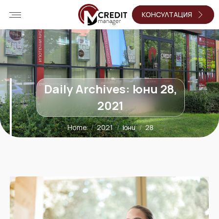
КОНСУЛТАЦИЯ
Daily Archives:
юни 28,
2021
Home
2021
юни
28
You are here: