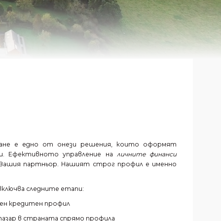
ане е едно от онези решения, които оформят
и. Ефективното управление на
личните финанси
а Вашия партньор. Нашият строг профил е именно
 включва следните етапи:
лен кредитен профил
пазар в страната спрямо профила