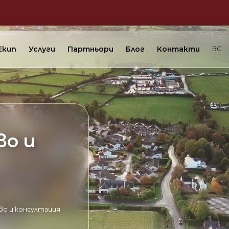
Екип
Услуги
Партньори
Блог
Контакти
BG
во и
о и консултация