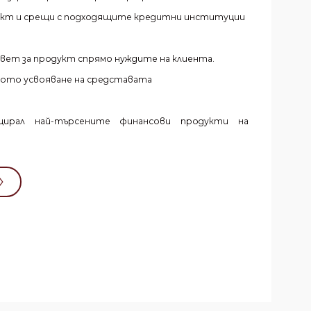
акт и срещи с подходящите кредитни институции
ъвет за продукт спрямо нуждите на клиента.
ното усвояване на средставата
ирал най-търсените финансови продукти на