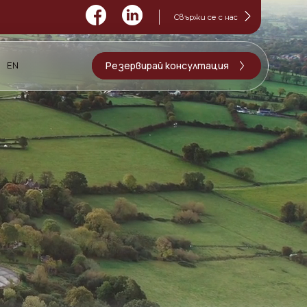
Свържи се с нас
Резервирай консултация
EN