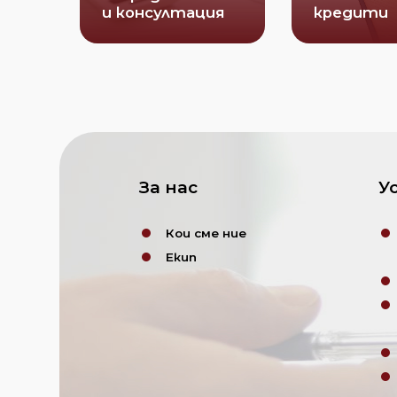
и консултация
кредити
За нас
У
Кои сме ние
Екип