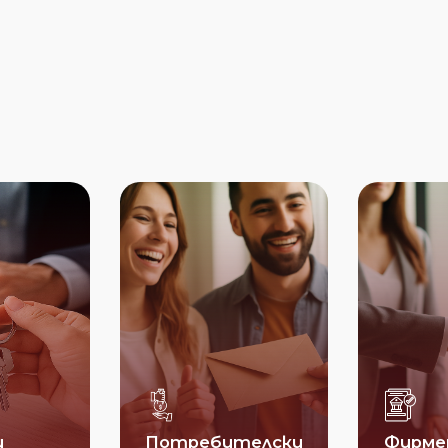
и
Потребителски
Фирме