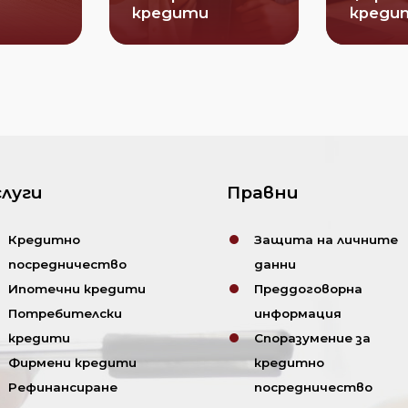
кредити
креди
слуги
Правни
Кредитно
Защита на личните
посредничество
данни
Ипотечни кредити
Преддоговорна
Потребителски
информация
кредити
Споразумение за
Фирмени кредити
кредитно
Рефинансиране
посредничество