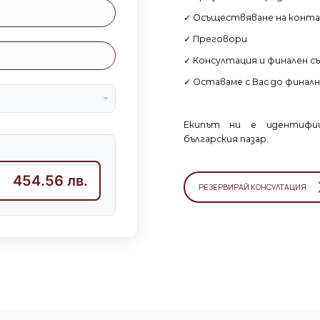
✓ Осъществяване на конт
✓ Преговори
✓ Консултация и финален с
✓ Оставаме с Вас до финал
Екипът ни е идентифиц
българския пазар.
454.56 лв.
РЕЗЕРВИРАЙ КОНСУЛТАЦИЯ