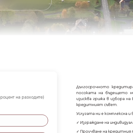
Дългосрочното кредитир
посоката на бъдещето н
роцент на разходите)
изисква грижа в избора н
кредитният съвет.
Услугата ни е комплексна и
✓ Изграждане на индивидуа
✓ Проучване на кредитния 