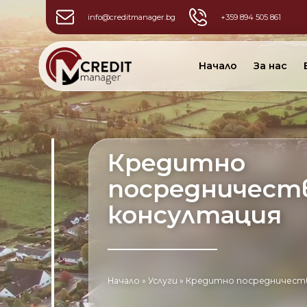
info@creditmanager.bg
+359 894 505 861
Начало
За нас
Кредитно
посредничест
консултация
Начало
»
Услуги
» Кредитно посредничеств